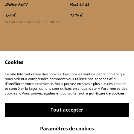
Wafter Acti’V
Hack 20-25
9,00 €
17,90 €
AUTRES VARIANTES DISPONIBLES
Cookies
Contactez-nous
Conditions
Ce site Internet utilise des cookies. Les cookies sont de petits fichiers qui
Politique de confidentialité
Politique de cookies
nous aident à comprendre comment vous utilisez nos services afin
d'améliorer votre expérience. Vous pouvez en savoir plus sur ces cookies
et contrôler la façon dont ils sont utilisés en cliquant sur « Paramètres des
cookies ». Vous pouvez également consulter notre
politique de cookies
.
Tout accepter
©
2026
Le Carpiste artisanal Français
Paramètres de cookies
powered by