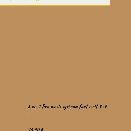
2 en 1 Pva mesh système fast melt 7+7
-
15,90 €