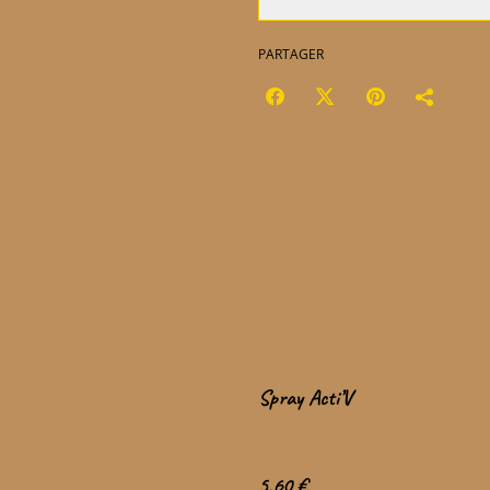
PARTAGER
Spray Acti’V
5,60 €