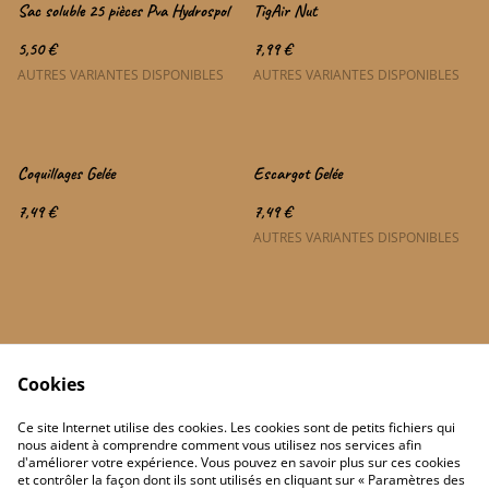
Sac soluble 25 pièces Pva Hydrospol
TigAir Nut
5,50 €
7,99 €
AUTRES VARIANTES DISPONIBLES
AUTRES VARIANTES DISPONIBLES
Coquillages Gelée
Escargot Gelée
7,49 €
7,49 €
AUTRES VARIANTES DISPONIBLES
Cookies
Contactez-nous
Conditions
Ce site Internet utilise des cookies. Les cookies sont de petits fichiers qui
Politique de confidentialité
Politique de cookies
nous aident à comprendre comment vous utilisez nos services afin
d'améliorer votre expérience. Vous pouvez en savoir plus sur ces cookies
et contrôler la façon dont ils sont utilisés en cliquant sur « Paramètres des